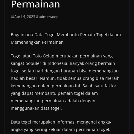
Permainan
April 4, 2025
adminwood
Bagaimana Data Togel Membantu Pemain Togel dalam
Memenangkan Permainan
Togel atau Toto Gelap merupakan permainan yang
sangat populer di Indonesia. Banyak orang bermain
togel setiap hari dengan harapan bisa memenangkan
hadiah besar. Namun, tidak semua orang bisa meraih
kemenangan dalam permainan ini. Salah satu faktor
yang dapat membantu pemain togel dalam
memenangkan permainan adalah dengan
menggunakan data togel.
Data togel merupakan informasi mengenai angka-
angka yang sering keluar dalam permainan togel.