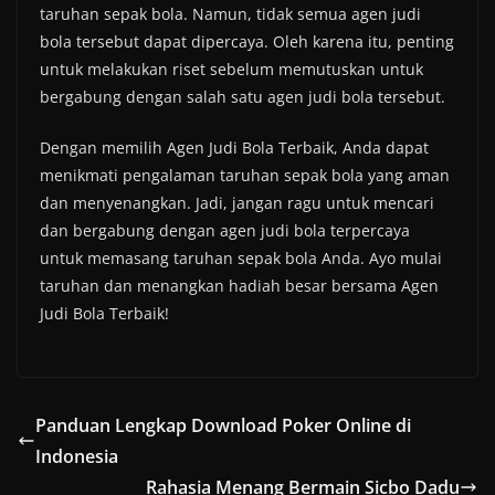
taruhan sepak bola. Namun, tidak semua agen judi
bola tersebut dapat dipercaya. Oleh karena itu, penting
untuk melakukan riset sebelum memutuskan untuk
bergabung dengan salah satu agen judi bola tersebut.
Dengan memilih Agen Judi Bola Terbaik, Anda dapat
menikmati pengalaman taruhan sepak bola yang aman
dan menyenangkan. Jadi, jangan ragu untuk mencari
dan bergabung dengan agen judi bola terpercaya
untuk memasang taruhan sepak bola Anda. Ayo mulai
taruhan dan menangkan hadiah besar bersama Agen
Judi Bola Terbaik!
Panduan Lengkap Download Poker Online di
Indonesia
Rahasia Menang Bermain Sicbo Dadu