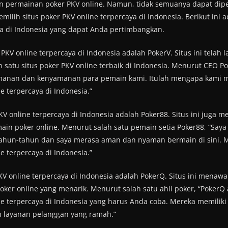
 permainan poker PKV online. Namun, tidak semuanya dapat dipe
milih situs poker PKV online terpercaya di Indonesia. Berikut ini a
ya di Indonesia yang dapat Anda pertimbangkan.
 PKV online terpercaya di Indonesia adalah PokerV. Situs ini telah
h satu situs poker PKV online terbaik di Indonesia. Menurut CEO Po
nan dan kenyamanan para pemain kami. Itulah mengapa kami me
ne terpercaya di Indonesia.”
KV online terpercaya di Indonesia adalah Poker88. Situs ini juga me
main poker online. Menurut salah satu pemain setia Poker88, “Say
tahun-tahun dan saya merasa aman dan nyaman bermain di sini. 
ne terpercaya di Indonesia.”
PKV online terpercaya di Indonesia adalah PokerQ. Situs ini menaw
er online yang menarik. Menurut salah satu ahli poker, “PokerQ 
ine terpercaya di Indonesia yang harus Anda coba. Mereka memilik
n layanan pelanggan yang ramah.”