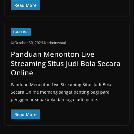
Read More
GAMBLING
October 30, 2024
adminwood
Panduan Menonton Live
Streaming Situs Judi Bola Secara
Online
Panduan Menonton Live Streaming Situs Judi Bola
Secara Online memang sangat penting bagi para
penggemar sepakbola dan juga judi online.
Read More