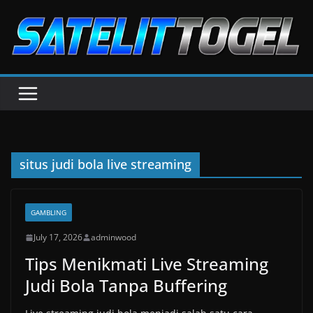
Skip
to
content
situs judi bola live streaming
GAMBLING
July 17, 2026
adminwood
Tips Menikmati Live Streaming
Judi Bola Tanpa Buffering