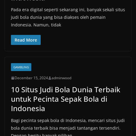
Pada era digital seperti sekarang ini, banyak sekali situs
judi bola dunia yang bisa diakses oleh pemain
Indonesia. Namun, tidak
Read More
GAMBLING
December 15, 2024
adminwood
10 Situs Judi Bola Dunia Terbaik
untuk Pecinta Sepak Bola di
Indonesia
Bagi pecinta sepak bola di Indonesia, mencari situs judi
bola dunia terbaik bisa menjadi tantangan tersendiri.
Dengan begitu banyak pilihan