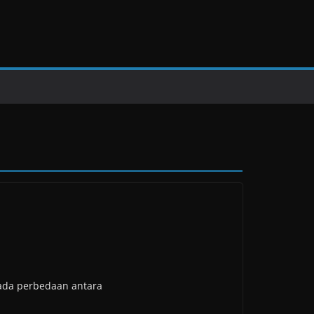
 ada perbedaan antara