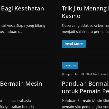
 Bagi Kesehatan
Trik Jitu Menang
Kasino
tal Anda Siapa yang bilang
Siapa yang tidak suka berma
 kecanduan dan
menjadi salah satu permainan
Read More
GAMBLING
September 20, 2024
adminwo
 Bermain Mesin
Panduan Bermain 
untuk Pemain P
ian mencari rahasia
Panduan Bermain Mesin Slot:
ka iya, kalian berada
pemain slot pemula! Jika An