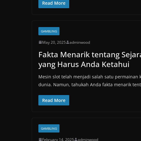
Read More
GAMBLING
May 20, 2025
adminwood
Fakta Menarik tentang Sejar
yang Harus Anda Ketahui
Mesin slot telah menjadi salah satu permainan k
dunia. Namun, tahukah Anda fakta menarik ten
Read More
GAMBLING
February 14, 2025
adminwood