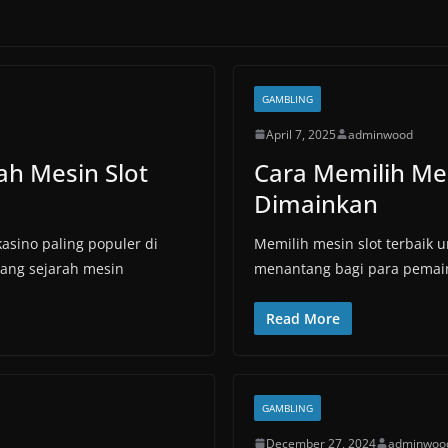
GAMBLING
April 7, 2025
adminwood
ah Mesin Slot
Cara Memilih Mes
Dimainkan
asino paling populer di
Memilih mesin slot terbaik 
tang sejarah mesin
menantang bagi para pemain 
Read More
GAMBLING
December 27, 2024
adminwoo