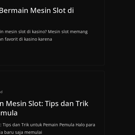
 Bermain Mesin Slot di
in mesin slot di kasino? Mesin slot memang
 favorit di kasino karena
od
Mesin Slot: Tips dan Trik
emula
 Tips dan Trik untuk Pemain Pemula Halo para
da baru saja memulai