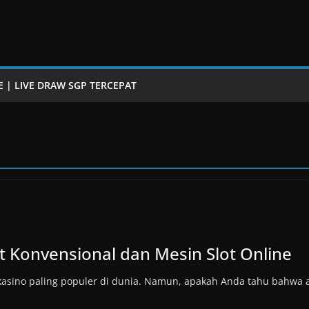
E | LIVE DRAW SGP TERCEPAT
t Konvensional dan Mesin Slot Online
 kasino paling populer di dunia. Namun, apakah Anda tahu bahwa