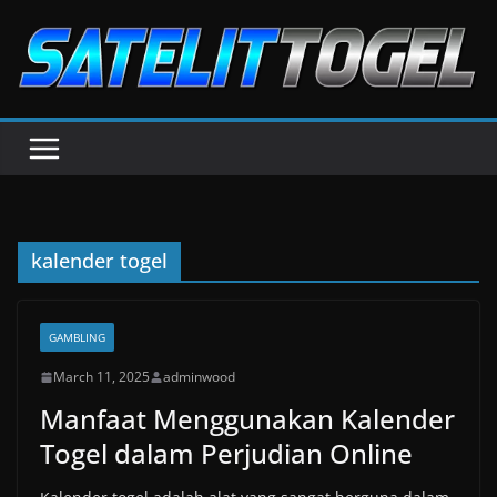
Skip
to
content
kalender togel
GAMBLING
March 11, 2025
adminwood
Manfaat Menggunakan Kalender
Togel dalam Perjudian Online