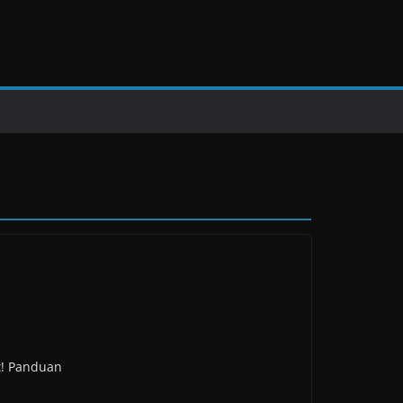
t! Panduan