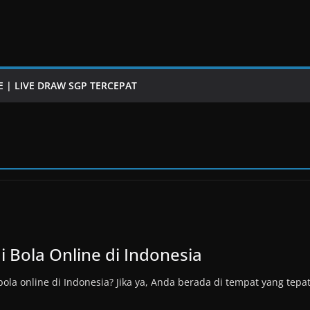
E | LIVE DRAW SGP TERCEPAT
 Bola Online di Indonesia
ola online di Indonesia? Jika ya, Anda berada di tempat yang tepa